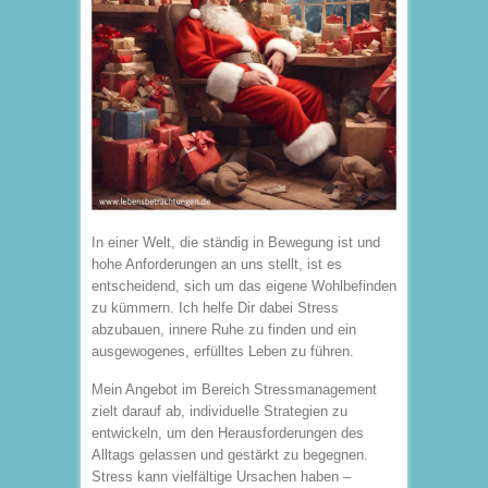
In einer Welt, die ständig in Bewegung ist und
hohe Anforderungen an uns stellt, ist es
entscheidend, sich um das eigene Wohlbefinden
zu kümmern. Ich helfe Dir dabei Stress
abzubauen, innere Ruhe zu finden und ein
ausgewogenes, erfülltes Leben zu führen.
Mein Angebot im Bereich Stressmanagement
zielt darauf ab, individuelle Strategien zu
entwickeln, um den Herausforderungen des
Alltags gelassen und gestärkt zu begegnen.
Stress kann vielfältige Ursachen haben –